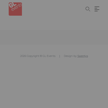
Skip
Panel de gestión de cookies
to
main
content
2026 Copyright © GL Events
Design by
Saentys