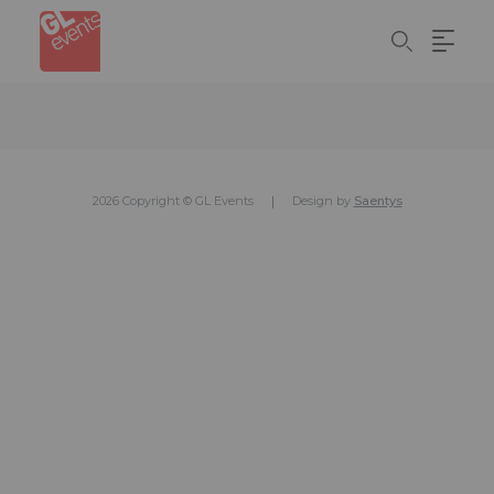
Skip
Panel de gestión de cookies
to
main
content
2026 Copyright © GL Events
Design by
Saentys