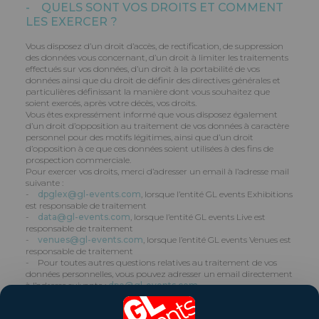
- QUELS SONT VOS DROITS ET COMMENT
LES EXERCER ?
Vous disposez d’un droit d’accès, de rectification, de suppression
des données vous concernant, d’un droit à limiter les traitements
effectués sur vos données, d’un droit à la portabilité de vos
données ainsi que du droit de définir des directives générales et
particulières définissant la manière dont vous souhaitez que
soient exercés, après votre décès, vos droits.
Vous êtes expressément informé que vous disposez également
d’un droit d’opposition au traitement de vos données à caractère
personnel pour des motifs légitimes, ainsi que d’un droit
d’opposition à ce que ces données soient utilisées à des fins de
prospection commerciale.
Pour exercer vos droits, merci d’adresser un email à l’adresse mail
suivante :
-
dpglex@gl-events.com
, lorsque l’entité GL events Exhibitions
est responsable de traitement
-
data@gl-events.com
, lorsque l’entité GL events Live est
responsable de traitement
-
venues@gl-events.com
, lorsque l’entité GL events Venues est
responsable de traitement
- Pour toutes autres questions relatives au traitement de vos
données personnelles, vous pouvez adresser un email directement
à l’adresse suivante :
dpo@gl-events.com
Vous pouvez également introduire une réclamation auprès d’une
autorité de contrôle.