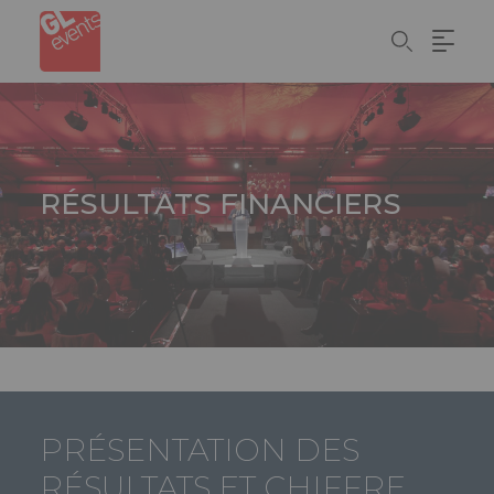
Aller
Panneau de gestion des cookies
au
contenu
principal
RÉSULTATS FINANCIERS
PRÉSENTATION DES
RÉSULTATS ET CHIFFRE