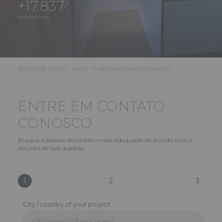
+17.837
expositores
PREMIÈRE VISION - PARIS - © ALEXANDRA FLEURANTIN
ENTRE EM CONTATO
CONOSCO
Busque a pessoa de contato mais adequada de acordo com o
assunto de sua questão
1
2
3
City / country of your project