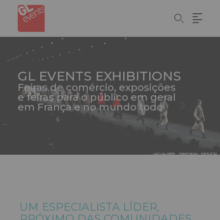
Skip
Painel de Gerenciamento de Cookies
to
main
content
GL EVENTS
EXHIBITIONS
Feiras de comércio, exposições
e feiras para o público em geral
em França e no mundo todo
UM ESPECIALISTA LÍDER,
PRÓXIMO DAS COMUNIDADES