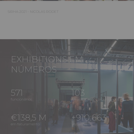
SIRHA 2021 - NICOLAS RODET
EXHIBITIONS EM
NÚMEROS
571
103
funcionários
feiras e eventos organizados
€138,5 M
+910.663
em faturamento
visitantes