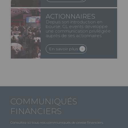
ACTIONNAIRES
Depuis son introduction en
bourse, GL events développe
une communication privilégiée
auprès de ses actionnaires.
En savoir plus
COMMUNIQUÉS
FINANCIERS
Consultez ici tous nos communiqués de presse financiers.