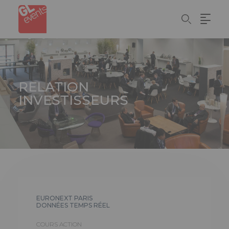
Aller
Panneau de gestion des cookies
au
contenu
principal
RELATION
INVESTISSEURS
EURONEXT PARIS
DONNÉES TEMPS RÉEL
COURS ACTION