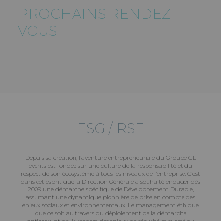
PROCHAINS RENDEZ-
VOUS
ESG / RSE
Depuis sa création, l’aventure entrepreneuriale du Groupe GL
events est fondée sur une culture de la responsabilité et du
respect de son écosystème à tous les niveaux de l’entreprise. C’est
dans cet esprit que la Direction Générale a souhaité engager dès
2009 une démarche spécifique de Développement Durable,
assumant une dynamique pionnière de prise en compte des
enjeux sociaux et environnementaux. Le management éthique
que ce soit au travers du déploiement de la démarche
anticorruption, le respect des enjeux de sécurité et sureté ou