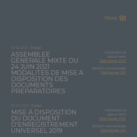
Filtres
03-06-2021
Presse
Consultez le
ASSEMBLEE
document
GENERALE MIXTE DU
Télécharger PDF
24 JUIN 2021
Version compressée
MODALITES DE MISE A
Télécharger ZIP
DISPOSITION DES
DOCUMENTS
PREPARATOIRES
05-05-2020
Presse
Consultez le
MISE À DISPOSITION
document
DU DOCUMENT
Télécharger PDF
D'ENREGISTREMENT
Version compressée
UNIVERSEL 2019
Télécharger ZIP