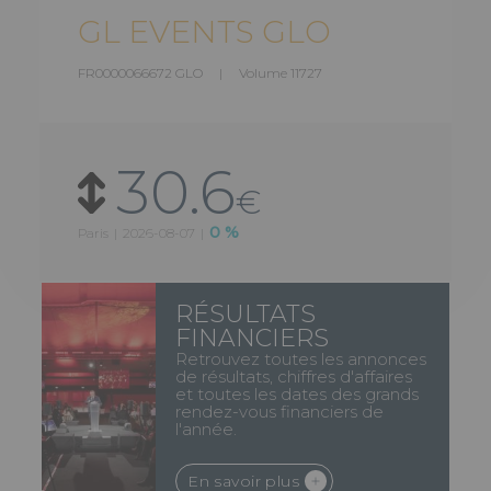
GL EVENTS GLO
FR0000066672 GLO | Volume
11727
30.6
€
0 %
Paris
|
2026-08-07
|
RÉSULTATS
FINANCIERS
Retrouvez toutes les annonces
de résultats, chiffres d'affaires
et toutes les dates des grands
rendez-vous financiers de
l'année.
En savoir plus