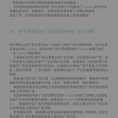
收集用以访问我方网站的设备的相关浏览数据；
• 识别您的设备此前对该等广告主或第三方也发布了 Cookie 的任何其
他网站的访问，如果相关，还包括更改该等第三方网站和服务
或其广告，以便适应他们可能知晓的您设备上的浏览数据。
III. 对于使用我方广告位置的外部广告代理商
我方网站上的广告位置可由一个或多个外部广告代理商利用，也可包含
后者发布的 Cookie。该等外部广告代理商发布的 Cookie 能够让他们
（在 Cookie 有效期间）：
• 计算他们在我们的广告位置显示的广告总数，识别所显示的广告、各
广告的显示次数以及每个广告的用户点击数，如果相关，还包括用户在
链接至广告的页面所进行的活动，以便他们计算由广告产业链上不同商
家（通讯代理商、广告代理商、发布网站/媒介）产生的数量并编译统计
数据；
• 更改他们运行的广告位置，以便根据您的设备的硬件、播放软件和视
频软件适应该设备的显示设置（语言、屏幕分辨率、操作系统等）；
• 根据您的设备在我方网站上的浏览数据定制通过我方广告位置在您的
设备上显示的广告；
• 以您的终端在相关广告代理商已发布 Cookie 的第三方网站上此前或
后续产生的浏览数据为基础（如果这些 Cookie 已经存储在您的设备
上），根据您对该广告代理商所选择的设置，自定义通过我方广告位置
在您的设备上显示的广告内容；
• 经您事先同意，根据通过您的设备传输的位置数据（经纬度）自定义
通过我方广告位置在您的设备上显示的广告内容；