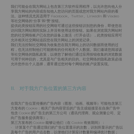
我们可能会在我方网站上包含第三方软件应用程序，以允许您向他人分
享我方网站的内容或告知他人您访问的页面或您对我方网站内容的看
法。这种情况尤其适用于 Facebook、Twitter、LinkedIn 和 Viadeo
等社交网络的“分享”和“赞”按钮。
提供此类按钮应用的社交网络可通过这些按钮识别您的身份，即使您在
访问我方网站期间实际上并没有使用这些按钮。如果在浏览我方网站时
您的社交网络账户已在您的设备上激活（打开会话），此类按钮应用可
允许相关社交网站追踪您在我方网站上的浏览记录。
我们无法控制社交网络为收集您在我方网站上的访问数据而使用的过
程，也无法控制他们可能拥有的任何相关个人数据。我们邀请您阅读该
等社交网络的隐私政策，以便您了解他们通过应用按钮收集的浏览数据
可用于何种目的，尤其是与广告相关的目的。社交网络的隐私政策必须
允许您作出个人选择，通常通过您对每个网络的账户设置实现。
II. 对于我方广告位置的第三方内容
在我方广告位置传播的广告内容（图形、动画、视频等）可能包含第三
方发布的 Cookie：相关广告内容背后的广告主或链接至在自身广告中
包含 Cookie 的广告主的第三方公司（通讯代理商、观众测量公司、定
向广告服务提供商等）。
第三方发布的 Cookie 能够让他们（在 Cookie 有效期间）：
• 计算某个广告通过我们的广告位置显示的次数，识别所显示的广告以
及每个广告的用户点击数，以便他们计算应计数量和编译统计数据；