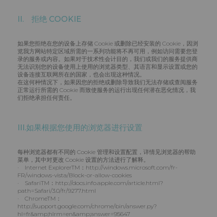
II. 拒绝 COOKIE
如果您拒绝在您的设备上存储 Cookie 或删除已经安装的 Cookie，因浏
览我方网站特定区域所需的一系列功能将不再可用，例如访问需要您登
录的服务或内容。如果对于技术性会计目的，我们或我们的服务提供商
无法识别您的设备使用上使用的浏览器类型、其语言和显示设置或您的
设备连接互联网所在的国家，也会出现这种情况。
在这何种情况下，如果因您的拒绝或删除导致我们无法存储或查阅服务
正常运行所需的 Cookie 而致使服务的运行出现任何潜在恶化情况，我
们拒绝承担任何责任。
III.如果根据您使用的浏览器进行设置
每种浏览器都有不同的 Cookie 管理和设置配置，详情见浏览器的帮助
菜单，其中对更改 Cookie 设置的方法进行了解释。
· Internet ExplorerTM：http://windows.microsoft.com/fr-
FR/windows-vista/Block-or-allow-cookies
· SafariTM：http://docs.info.apple.com/article.html?
path=Safari/3.0/fr/9277.html
· ChromeTM：
http://support.google.com/chrome/bin/answer.py?
hl=fr&amp;hlrm=en&amp;answer=95647