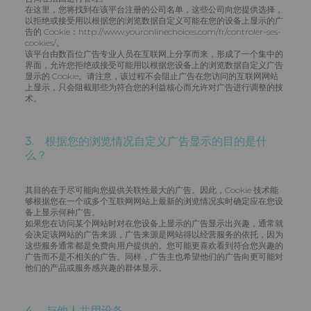
在这里，您将找到在该平台注册的公司名单，这些公司向您提供选择，
以拒绝或接受用以根据您的浏览数据自定义可能在您的设备上显示的广
告的 Cookie：http://www.youronlinechoices.com/fr/controler-ses-
cookies/。
该平台由数百位广告专业人员在互联网上分享而来，形成了一个集中的
界面，允许您拒绝或接受可能用以根据您设备上的浏览数据自定义广告
显示的 Cookie。请注意，该过程不会阻止广告在您访问的互联网网站
上显示，只会阻截那些为符合您的利益核心而允许对广告进行调整的技
术。
3. 根据您的浏览情况自定义广告显示的目的是什
么？
其目的在于尽可能向您提供关联性最大的广告。因此，Cookie 技术能
够根据您在一个或多个互联网网站上最新的浏览情况实时确定应在您设
备上显示何种广告。
如果您在访问某个网站时对在您设备上显示的广告显示出兴趣，通常就
会决定该网站的广告来源，广告来源是网站得以经营服务的依托，因为
这些服务通常都是免费向用户提供的。您可能更喜欢看到符合您兴趣的
广告而不是不相关的广告。同样，广告主也希望他们的广告向更可能对
他们的产品或服务感兴趣的群体显示。
4. 与他人共用设备