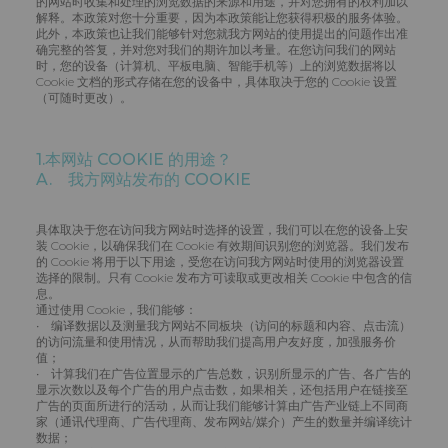
的网站时收集和处理的浏览数据的来源和用途，并对您拥有的权利加以
解释。本政策对您十分重要，因为本政策能让您获得积极的服务体验。
此外，本政策也让我们能够针对您就我方网站的使用提出的问题作出准
确完整的答复，并对您对我们的期许加以考量。在您访问我们的网站
时，您的设备（计算机、平板电脑、智能手机等）上的浏览数据将以
Cookie 文档的形式存储在您的设备中，具体取决于您的 Cookie 设置
（可随时更改）。
1.本网站 COOKIE 的用途？
A. 我方网站发布的 COOKIE
具体取决于您在访问我方网站时选择的设置，我们可以在您的设备上安
装 Cookie，以确保我们在 Cookie 有效期间识别您的浏览器。我们发布
的 Cookie 将用于以下用途，受您在访问我方网站时使用的浏览器设置
选择的限制。只有 Cookie 发布方可读取或更改相关 Cookie 中包含的信
息。
通过使用 Cookie，我们能够：
• 编译数据以及测量我方网站不同板块（访问的标题和内容、点击流）
的访问流量和使用情况，从而帮助我们提高用户友好度，加强服务价
值；
• 计算我们在广告位置显示的广告总数，识别所显示的广告、各广告的
显示次数以及每个广告的用户点击数，如果相关，还包括用户在链接至
广告的页面所进行的活动，从而让我们能够计算由广告产业链上不同商
家（通讯代理商、广告代理商、发布网站/媒介）产生的数量并编译统计
数据；