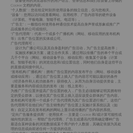
· 设备使用的浏览器软件的用户语言、登录信息和我们在设备上存储的
Cookie 文档的内容。
“个人数据”：您在给定时刻所使用设备的独立信息，仅与您相关。
“设备”：您用以访问或查看网站、应用程序、广告内容等的硬件设备
（计算机、平板电脑、智能手机、电话等）。
“广告主”：一般指任何使用各种通信技术提高自身声誉或形象或推广产
品或服务的公司或组织。
“广告代理商”：代表一个或多个广播机构（网站、移动应用的发布机构
等）出售广告位置的实体或公司。
广告代理商可：
· 设计为广播公司以及其自身盈利的广告活动，为广告主提高效率；
· 实施技术解决方案，建立合作关系，通过用以传播广告的单个平台或
几千个平台（网站、移动设备平台、移动应用）收集某个设备（计算
机、智能手机等）的浏览信息和/或位置信息，同时他们自身是这些平台
的直接或间接中间人。
“发布机构/广播机构”：拥有广告位置的内容发布平台（网站、移动设备
或移动应用），通过在广告位置上插入广告内容尽可能以最好的条件
（经济条件和人机功效条件）获得收入，从而为自身活动提供资金，主
要是服务和内容或信息的发布（如：线上发布）。
为推广广告位置并提高广告位置的收入，广告主必须能够证明其拥有特
定的受众群体，以便在其广告位置上插入适应该受众群体的广告内容。
发布机构可使用一个或多个广告代理商为其广告位置进行推广。这些广
告代理商可在他们向广告主销售的广告位置上实施计算系统以及（如
有）自定义其在发布机构的网站上显示或传播的广告内容的系统。
“定向广告服务提供商”：使用技术 — 主要是 Cookie 和/或计算可能性或
倾向性的算法 — 帮助广告代理商、广告主或通讯代理商确定哪种广告
最适合某种设备的浏览数据或某个用户的个人数据，其确定依据为其处
理的信息或由前述任何一方提供的信息。