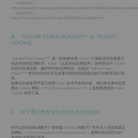
· FirefoxTM：
http://support.mozilla.org/fr/kb/Activer%20et%20d%C3%A9sactiver%20l
· OperaTM：
http://help.opera.com/Windows/10.20/fr/cookies.html
B. “ADOBE FLASH PLAYER™” 的 “FLASH”
COOKIE
“Adobe Flash Player™” 是一款能够使用 “Flash” 计算机语言快速显示
动态内容的应用程序。Flash（以及类似应用程序）使用类似于 Cookie
的技术存储设置、偏好和内容使用情况。但是由 ”Adobe Flash
Player™” 管理这些信息并且您通过您的浏览器提供的不同界面进行选
择。
如果您的设备用于显示使用 Flash 技术开发的内容，我们将会要求您直
接在 Adobe 网站：http://www.adobe.com/fr 上直接查阅您的 Flash
Cookie 管理工具。
C. 对于通过跨专业平台在线作出的选择
您可以前往由欧洲数字广告联盟 (EDAA) 的数字广告专业人员团体建立
的网站：http://www.youronlinechoices.com，该网站由法国互动广
告局在法国进行管理。