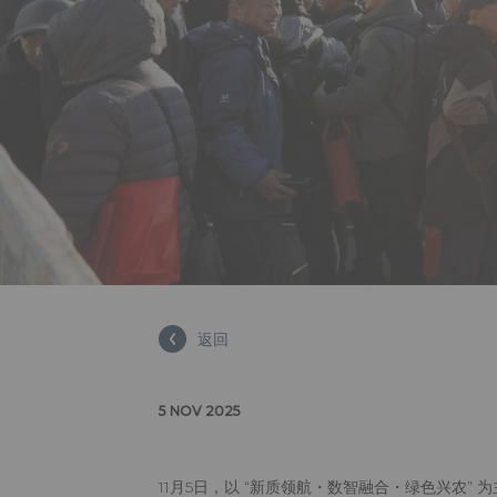
返回
5 NOV 2025
11月5日，以 “新质领航・数智融合・绿色兴农” 为