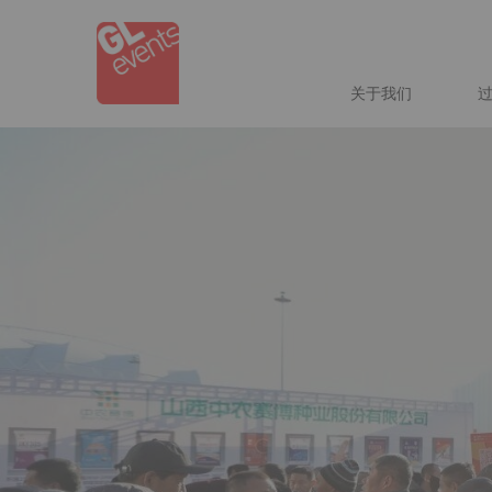
Skip
Cookie管理面板
to
main
content
NAVIGA
关于我们
HEADE