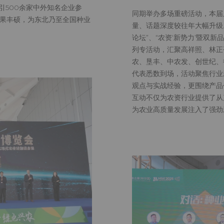
引500余家中外知名企业参
同期举办多场重磅活动，本届
成果丰硕，为东北乃至全国种业
量、话题深度较往年大幅升级。
论坛”、“农资‘新势力’暨双新
滨种业博览会圆
列专活动，汇聚高祥照、林正
农、垦丰、中农发、创世纪、
代表悉数到场，活动聚焦行业
观点与实战经验，更围绕产品
互动不仅为农资行业提供了从
为农业高质量发展注入了强劲