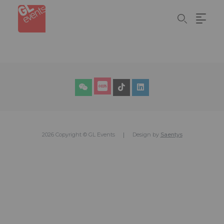
Skip
Cookie管理面板
to
main
content
2026 Copyright © GL Events
Design by
Saentys